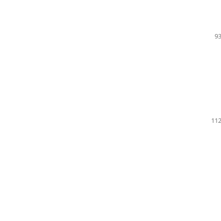
93
112