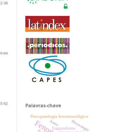
22-38
39-64
65-92
Palavras-chave
Psicopatologia fenomenológica
Amor
Binswanger
Esquizofrenia