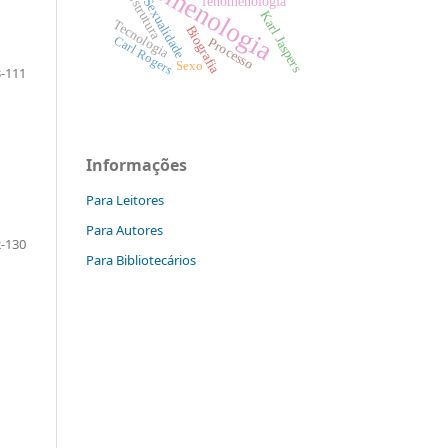
Fenomenologia
Estrutura
fenomenologia
Sexualidade
Karl Jaspers
Tecnologia
Biografia
Carl Rogers
Processo
Sexo
-111
Informações
Para Leitores
Para Autores
-130
Para Bibliotecários