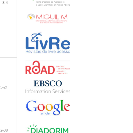
3-4
5-21
22-38