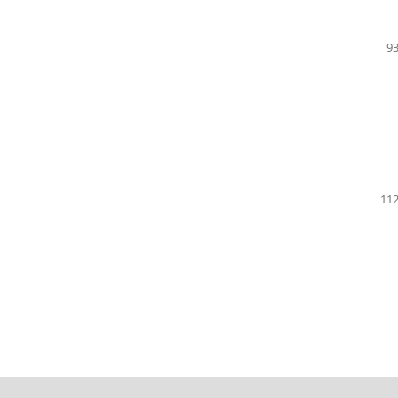
93
112