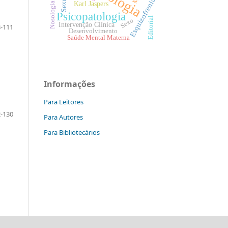
Esquizofrenia
Karl Jaspers
Nosologia
Psicopatologia
Editorial
Sexo
Intervenção Clínica
-111
Desenvolvimento
Saúde Mental Materna
Informações
Para Leitores
-130
Para Autores
Para Bibliotecários