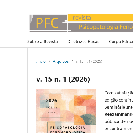
Sobre a Revista
Diretrizes Éticas
Corpo Editor
Início
/
Arquivos
/
v. 15 n. 1 (2026)
v. 15 n. 1 (2026)
Com satisfaçã
edição contín
Seminário Int
Reexaminando
pública de nos
encontram em 