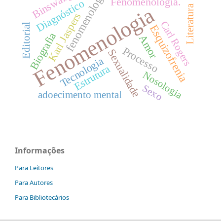
Binswanger
fenomenologia
Fenomenologia.
Diagnóstico
Fenomenologia
Literatura
Karl Jaspers
Carl Rogers
Editorial
Esquizofrenia
Biografia
Amor
Processo
Sexualidade
Tecnologia
Estrutura
Nosologia
Sexo
adoecimento mental
Informações
Para Leitores
Para Autores
Para Bibliotecários