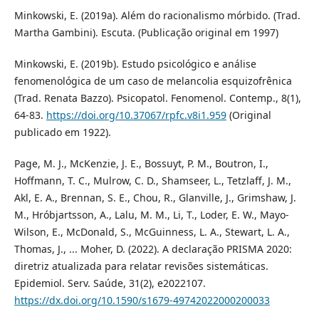
Minkowski, E. (2019a). Além do racionalismo mórbido. (Trad.
Martha Gambini). Escuta. (Publicação original em 1997)
Minkowski, E. (2019b). Estudo psicológico e análise
fenomenológica de um caso de melancolia esquizofrênica
(Trad. Renata Bazzo). Psicopatol. Fenomenol. Contemp., 8(1),
64-83.
https://doi.org/10.37067/rpfc.v8i1.959
(Original
publicado em 1922).
Page, M. J., McKenzie, J. E., Bossuyt, P. M., Boutron, I.,
Hoffmann, T. C., Mulrow, C. D., Shamseer, L., Tetzlaff, J. M.,
Akl, E. A., Brennan, S. E., Chou, R., Glanville, J., Grimshaw, J.
M., Hróbjartsson, A., Lalu, M. M., Li, T., Loder, E. W., Mayo-
Wilson, E., McDonald, S., McGuinness, L. A., Stewart, L. A.,
Thomas, J., ... Moher, D. (2022). A declaração PRISMA 2020:
diretriz atualizada para relatar revisões sistemáticas.
Epidemiol. Serv. Saúde, 31(2), e2022107.
https://dx.doi.org/10.1590/s1679-49742022000200033