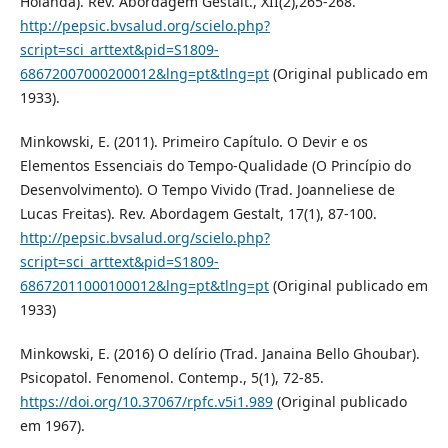
Holanda). Rev. Abordagem Gestált., XII(2),265-268.
http://pepsic.bvsalud.org/scielo.php?
script=sci_arttext&pid=S1809-
68672007000200012&lng=pt&tlng=pt
(Original publicado em
1933).
Minkowski, E. (2011). Primeiro Capítulo. O Devir e os
Elementos Essenciais do Tempo-Qualidade (O Princípio do
Desenvolvimento). O Tempo Vivido (Trad. Joanneliese de
Lucas Freitas). Rev. Abordagem Gestalt, 17(1), 87-100.
http://pepsic.bvsalud.org/scielo.php?
script=sci_arttext&pid=S1809-
68672011000100012&lng=pt&tlng=pt
(Original publicado em
1933)
Minkowski, E. (2016) O delírio (Trad. Janaina Bello Ghoubar).
Psicopatol. Fenomenol. Contemp., 5(1), 72-85.
https://doi.org/10.37067/rpfc.v5i1.989
(Original publicado
em 1967).