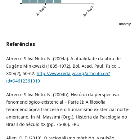
Jul 2026
Jan 2027
monthly
Referências
Abreu e Silva Neto, N. (2004a). A atualidade da obra de
Eugène Minkowski (1885-1972). Bol. Acad. Paul. Psicol.,
XXIV(2), 50-62.
http://www.redalyc.org/articulo.oa?
id=94612361010
Abreu e Silva Neto, N. (2004b). História da perspectiva
fenomenológico-existencial – Parte II: A filosofia
fenomenológica francesa e o humanismo existencial norte-
americano. In M. Massimi (Org.), História da Psicologia no
Brasil do Século XX (pp. 75-86). EPU.
Allen, D. F. (2019). O racionalismo mórbido, a pulsão