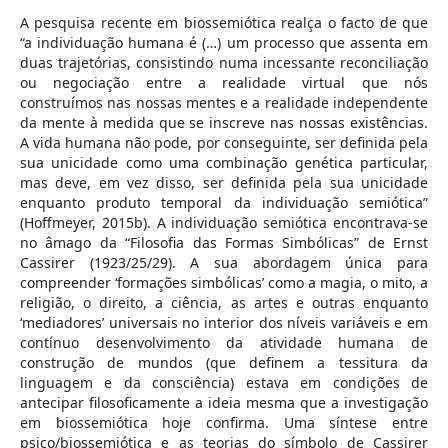
A pesquisa recente em biossemiótica realça o facto de que
“a individuação humana é (…) um processo que assenta em
duas trajetórias, consistindo numa incessante reconciliação
ou negociação entre a realidade virtual que nós
construímos nas nossas mentes e a realidade independente
da mente à medida que se inscreve nas nossas existências.
A vida humana não pode, por conseguinte, ser definida pela
sua unicidade como uma combinação genética particular,
mas deve, em vez disso, ser definida pela sua unicidade
enquanto produto temporal da individuação semiótica”
(Hoffmeyer, 2015b). A individuação semiótica encontrava-se
no âmago da “Filosofia das Formas Simbólicas” de Ernst
Cassirer (1923/25/29). A sua abordagem única para
compreender ‘formações simbólicas’ como a magia, o mito, a
religião, o direito, a ciência, as artes e outras enquanto
‘mediadores’ universais no interior dos níveis variáveis e em
contínuo desenvolvimento da atividade humana de
construção de mundos (que definem a tessitura da
linguagem e da consciência) estava em condições de
antecipar filosoficamente a ideia mesma que a investigação
em biossemiótica hoje confirma. Uma síntese entre
psico/biossemiótica e as teorias do símbolo de Cassirer