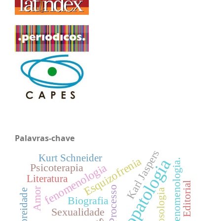
Palavras-chave
Karl Jaspers
Kurt Schneider
Esquizofrenia
Psicopatologia
Fenomenologia.
Psicoterapia
fenomenologia
Literatura
Editorial
Processo
Amor
Nosologia
Corporeidade
Biografia
Sexualidade