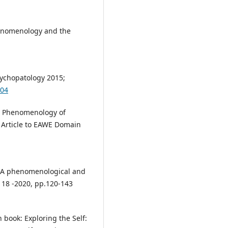
henomenology and the
sychopatology 2015;
404
e Phenomenology of
 Article to EAWE Domain
ty: A phenomenological and
 18 -2020, pp.120-143
 book: Exploring the Self: