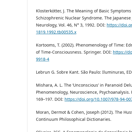
Klosterkötter, J. The Meaning of Basic Symptoms 
Schizophrenic Nuclear Syndrome. The Japanese J
Neurology, Vol. 46, N° 3, 1992. DOI:
https://doi.o
1819.1992.tb00535.x
Kortooms, T. (2002). Phenomenology of Time: Ed
of Time-Consciousness. Springer. DOI:
https://d
9918-4
Lebrun G. Sobre Kant. São Paulo: Iluminuras, ED
Mishara, A. L. The ‘Unconscious’ in Paranoid Del
Phenomenology, Neuroscience, Psychoanalysis.
169–197. DOI:
https://doi.org/10.1007/978-94-00
Moran, Dermot & Cohen, Joseph (2012). The Husse
Continuum Philosophical Dictionaries.