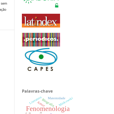
s sem
cação
Palavras-chave
Literatura
Minkowski
Maternidade
Biografia
Amor
Fenomenologia