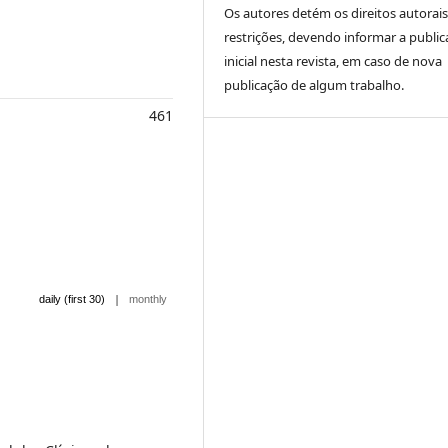
Os autores detém os direitos autorai
restrições, devendo informar a publi
inicial nesta revista, em caso de nova
publicação de algum trabalho.
461
|
daily (first 30)
monthly