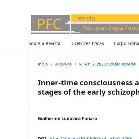
Sobre a Revista
Diretrizes Éticas
Corpo Editor
Início
/
Arquivos
/
v. 14 n. 2 (2025): Edição especial
Inner-time consciousness an
stages of the early schizop
Guilherme Ludovice Funaro
DOI:
https://doi.org/10.37067/rpfc.v14i2.1268