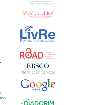
e
a
-
ense
.