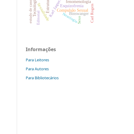
Estrutura
Karl Jaspers
Tecnologia
estudo de casos
fenomenologia
Sexualidade
Esquizofrenia
Carl Rogers
Compulsão Sexual
Editorial
Binswanger
Nosologia
Sexo
Informações
Para Leitores
Para Autores
Para Bibliotecários