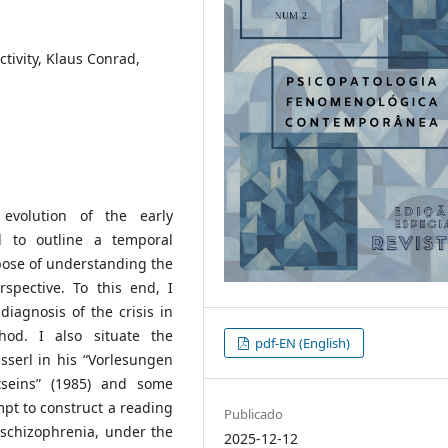
ctivity, Klaus Conrad,
evolution of the early
d to outline a temporal
pose of understanding the
spective. To this end, I
diagnosis of the crisis in
hod. I also situate the
pdf-EN (English)
serl in his “Vorlesungen
seins” (1985) and some
empt to construct a reading
Publicado
y schizophrenia, under the
2025-12-12