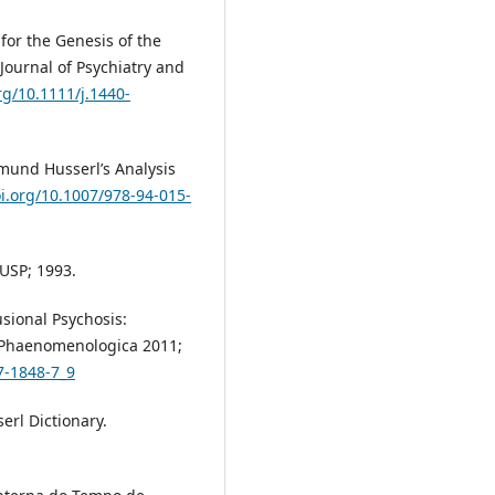
for the Genesis of the
ournal of Psychiatry and
rg/10.1111/j.1440-
mund Husserl’s Analysis
oi.org/10.1007/978-94-015-
USP; 1993.
usional Psychosis:
 Phaenomenologica 2011;
7-1848-7_9
rl Dictionary.