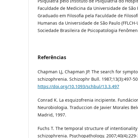
Psiquiatra pelo Instituto de Psiquiatria do Hospi
Faculdade de Medicina da Universidade de São 
Graduado em Filosofia pela Faculdade de Filosofi
Humanas da Universidade de São Paulo (FFLCH-
Sociedade Brasileira de Psicopatologia Fenômeno
Referências
Chapman LJ, Chapman JP. The search for sympto
schizophrenia. Schizophr Bull. 1987;13(3):497-50
https://doi.org/10.1093/schbul/13.3.497
Conrad K. La esquizofrenia incipiente. Fundácio
Neurobiologia. Traduccion de Javier Morales Bel
Madrid, 1997.
Fuchs T. The temporal structure of intentionality
schizophrenia. Psychopathology. 2007;40(4):229-