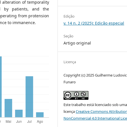
l alteration of temporality
d by patients, and the
 operating from protension
Edição
ence to immanence.
v. 14 n. 2 (2025): Edição especial
Seção
Artigo original
Licença
Copyright (c) 2025 Guilherme Ludovic
Funaro
Este trabalho está licenciado sob um
licença
Creative Commons Attribution
NonCommercial 4.0 International Lic