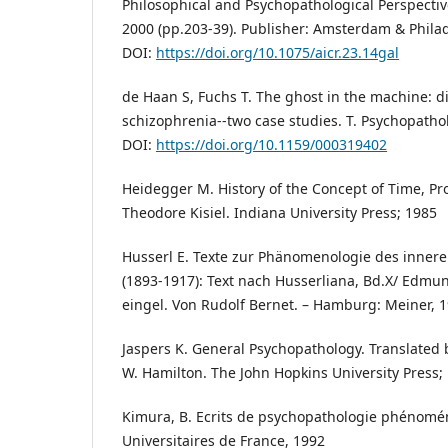
Philosophical and Psychopathological Perspectiv
2000 (pp.203-39). Publisher: Amsterdam & Phila
DOI:
https://doi.org/10.1075/aicr.23.14gal
de Haan S, Fuchs T. The ghost in the machine: 
schizophrenia--two case studies. T. Psychopatho
DOI:
https://doi.org/10.1159/000319402
Heidegger M. History of the Concept of Time, P
Theodore Kisiel. Indiana University Press; 1985
Husserl E. Texte zur Phänomenologie des innere
(1893-1917): Text nach Husserliana, Bd.X/ Edmun
eingel. Von Rudolf Bernet. – Hamburg: Meiner, 1
Jaspers K. General Psychopathology. Translated 
W. Hamilton. The John Hopkins University Press;
Kimura, B. Ecrits de psychopathologie phénomé
Universitaires de France, 1992