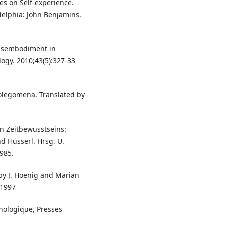
es on Self-experience.
delphia: John Benjamins.
disembodiment in
logy. 2010;43(5):327-33
rolegomena. Translated by
n Zeitbewusstseins:
d Husserl. Hrsg. U.
985.
by J. Hoenig and Marian
 1997
nologique, Presses