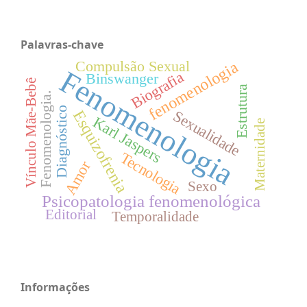
Palavras-chave
Compulsão Sexual
fenomenologia
Fenomenologia
Biografia
Binswanger
Vínculo Mãe-Bebê
Estrutura
Fenomenologia.
Diagnóstico
Esquizofrenia
Sexualidade
Karl Jaspers
Maternidade
Tecnologia
Amor
Sexo
Psicopatologia fenomenológica
Editorial
Temporalidade
Informações