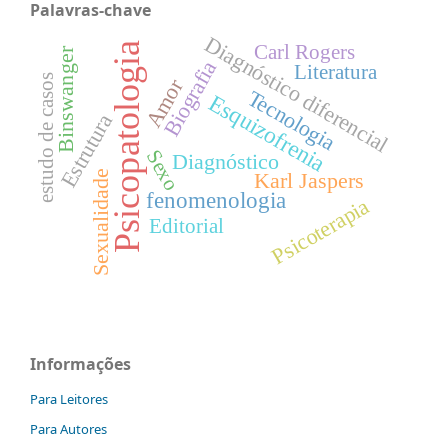
Palavras-chave
Diagnóstico diferencial
Carl Rogers
Psicopatologia
Binswanger
Biografia
Literatura
estudo de casos
Amor
Tecnologia
Esquizofrenia
Estrutura
Sexo
Diagnóstico
Sexualidade
Karl Jaspers
fenomenologia
Psicoterapia
Editorial
Informações
Para Leitores
Para Autores